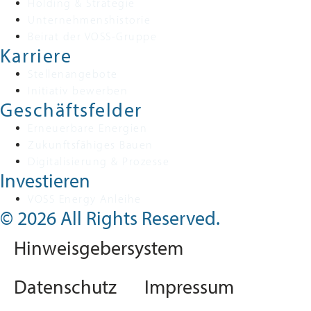
Holding & Strategie
Unternehmenshistorie
Beirat der VOSS-Gruppe
Karriere
Stellenangebote
Initiativ bewerben
Geschäftsfelder
Erneuerbare Energien
Zukunftsfähiges Bauen
Digitalisierung & Prozesse
Investieren
VOSS Energy Anleihe
© 2026 All Rights Reserved.
Hinweisgebersystem
Datenschutz
Impressum