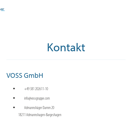
Kontakt
VOSS GmbH
+49 381 202611-10
info@vossgruppe.com
Admannshäger Damm 20
18211 Admannshagen-Bargeshagen